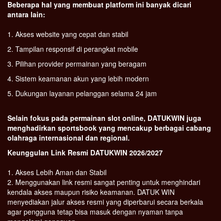
Beberapa hal yang membuat platform ini banyak dicari
antara lain:
1. Akses website yang cepat dan stabil
2. Tampilan responsif di perangkat mobile
3. Pilihan provider permainan yang beragam
4. Sistem keamanan akun yang lebih modern
5. Dukungan layanan pelanggan selama 24 jam
Selain fokus pada permainan slot online, DATUKWIN juga
menghadirkan sportsbook yang mencakup berbagai cabang
olahraga internasional dan regional.
Keunggulan Link Resmi DATUKWIN 2026/2027
1. Akses Lebih Aman dan Stabil
2. Menggunakan link resmi sangat penting untuk menghindari
kendala akses maupun risiko keamanan. DATUK WIN
menyediakan jalur akses resmi yang diperbarui secara berkala
agar pengguna tetap bisa masuk dengan nyaman tanpa