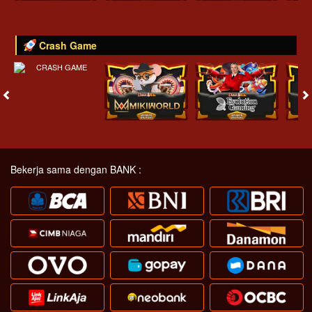
Crash Game
Bekerja sama dengan BANK :