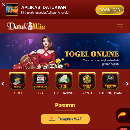
✕
APLIKASI DATUKWiN
DOWNLOAD
Kini telah tersedia Aplikasi Android
TOGEL
SLOT
LIVE CASINO
SPORT
SABUNG AYAM
TEM
Pasaran
Tampilan WAP