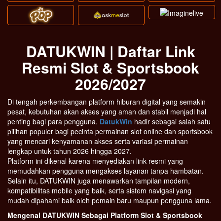
DATUKWIN | Daftar Link
Resmi Slot & Sportsbook
2026/2027
Di tengah perkembangan platform hiburan digital yang semakin
pesat, kebutuhan akan akses yang aman dan stabil menjadi hal
penting bagi para pengguna.
DatukWin
hadir sebagai salah satu
pilihan populer bagi pecinta permainan slot online dan sportsbook
yang mencari kenyamanan akses serta variasi permainan
lengkap untuk tahun 2026 hingga 2027.
Platform ini dikenal karena menyediakan link resmi yang
memudahkan pengguna mengakses layanan tanpa hambatan.
Selain itu, DATUKWIN juga menawarkan tampilan modern,
kompatibilitas mobile yang baik, serta sistem navigasi yang
mudah dipahami baik oleh pemain baru maupun pengguna lama.
Mengenal DATUKWIN Sebagai Platform Slot & Sportsbook