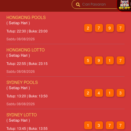
HONGKONG POOLS
( Setiap Hari )
2
7
9
7
Tutup: 22:30 | Buka: 23:00
Sabtu 08/08/2026
HONGKONG LOTTO
( Setiap Hari )
5
9
1
7
Tutup: 22:55 | Buka: 23:15
Sabtu 08/08/2026
SYDNEY POOLS
( Setiap Hari )
2
4
1
3
Tutup: 13:20 | Buka: 13:50
Sabtu 08/08/2026
SYDNEY LOTTO
( Setiap Hari )
1
3
7
7
Tutup: 13:45 | Buka: 13:55