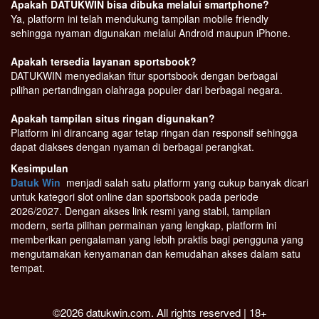
Apakah DATUKWIN bisa dibuka melalui smartphone?
Ya, platform ini telah mendukung tampilan mobile friendly
sehingga nyaman digunakan melalui Android maupun iPhone.
Apakah tersedia layanan sportsbook?
DATUKWIN menyediakan fitur sportsbook dengan berbagai
pilihan pertandingan olahraga populer dari berbagai negara.
Apakah tampilan situs ringan digunakan?
Platform ini dirancang agar tetap ringan dan responsif sehingga
dapat diakses dengan nyaman di berbagai perangkat.
Kesimpulan
Datuk Win
menjadi salah satu platform yang cukup banyak dicari
untuk kategori slot online dan sportsbook pada periode
2026/2027. Dengan akses link resmi yang stabil, tampilan
modern, serta pilihan permainan yang lengkap, platform ini
memberikan pengalaman yang lebih praktis bagi pengguna yang
mengutamakan kenyamanan dan kemudahan akses dalam satu
tempat.
©2026 datukwin.com. All rights reserved | 18+