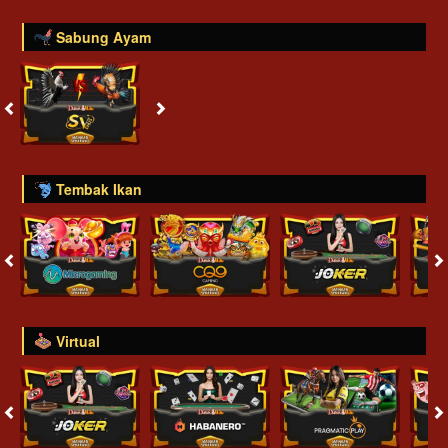
Sabung Ayam
Tembak Ikan
Virtual