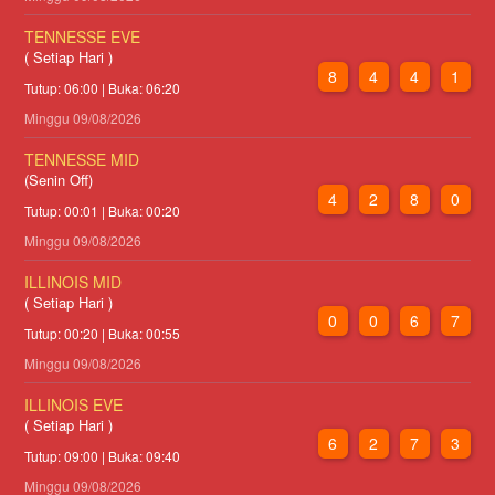
TENNESSE EVE
( Setiap Hari )
8
4
4
1
Tutup: 06:00 | Buka: 06:20
Minggu 09/08/2026
TENNESSE MID
(Senin Off)
4
2
8
0
Tutup: 00:01 | Buka: 00:20
Minggu 09/08/2026
ILLINOIS MID
( Setiap Hari )
0
0
6
7
Tutup: 00:20 | Buka: 00:55
Minggu 09/08/2026
ILLINOIS EVE
( Setiap Hari )
6
2
7
3
Tutup: 09:00 | Buka: 09:40
Minggu 09/08/2026