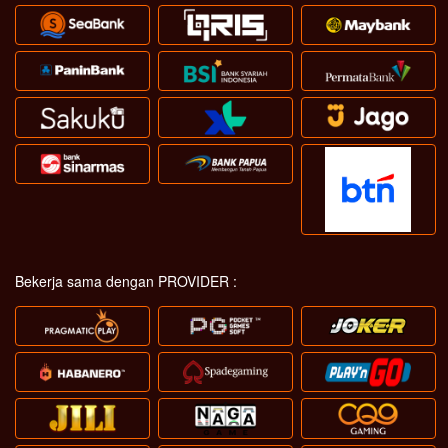
Bekerja sama dengan PROVIDER :