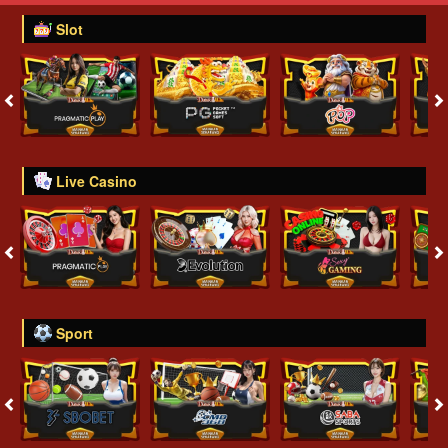
Slot
Live Casino
Sport