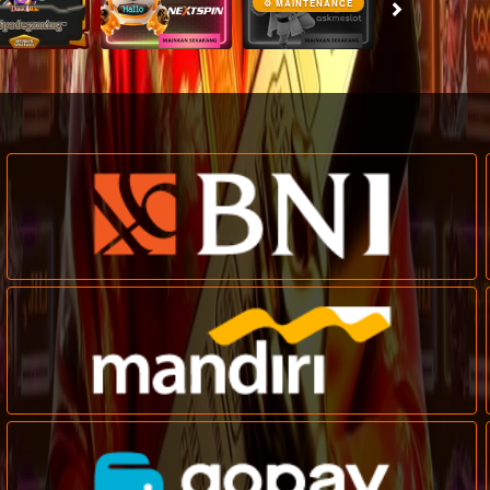
⚙ MAINTENANCE