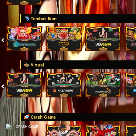
Tembak Ikan
Virtual
Crash Game