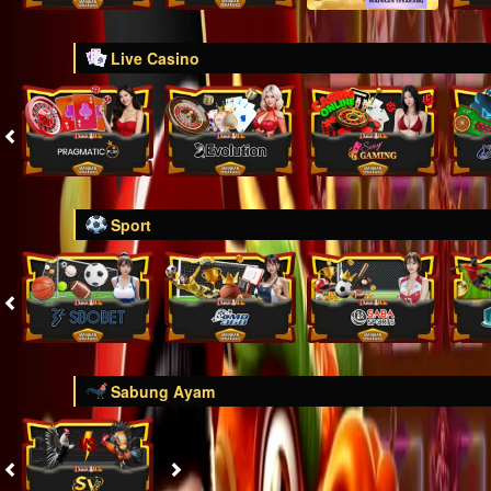
Live Casino
Sport
Sabung Ayam