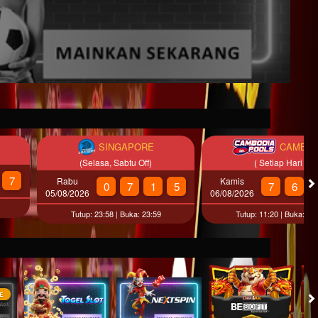
SINGAPORE
CAMBOD
(Selasa, Sabtu Off)
( Setiap Hari )
7
Rabu
Kamis
0
7
1
5
7
6
05/08/2026
06/08/2026
Tutup: 23:58 | Buka: 23:59
Tutup: 11:20 | Buka: 11
E